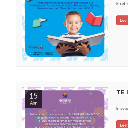
En el 
Leer
TE 
15
Abr
El seg
Leer