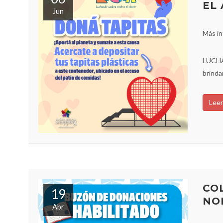
EL
Jun
Más in
LUCHA 
brinda
Leer
CO
19
NO
Abr