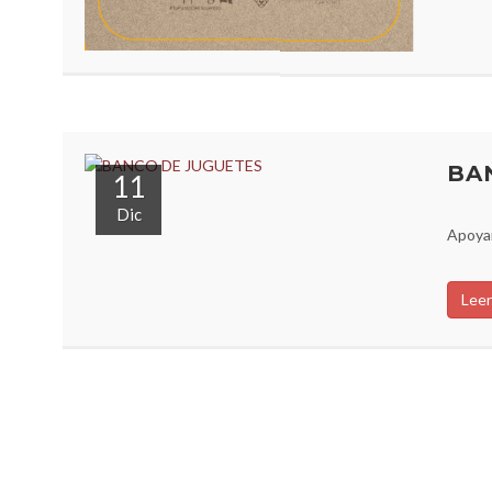
BA
11
Dic
Apoyam
Leer