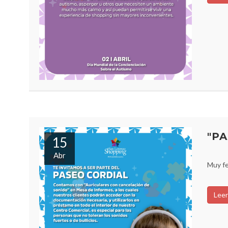
"P
15
Abr
Muy fe
Leer