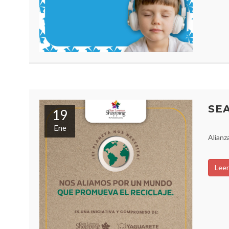
SE
19
Ene
Alianz
Leer