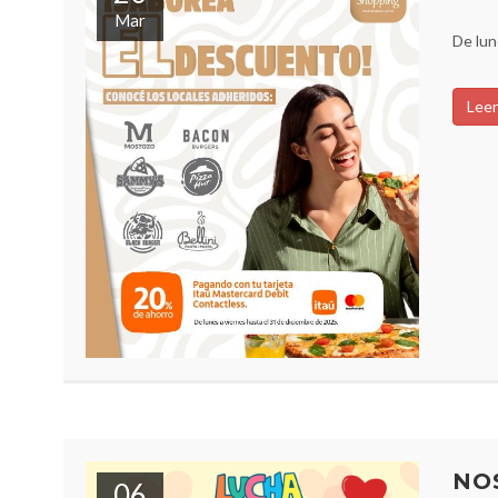
Mar
De lun
Leer
NO
06